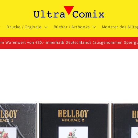
Drucke / Orginale
Bücher / Artbooks
Monster des Allta
nem Warenwert von €80.- innerhalb Deutschlands (ausgenommen Sperrgu