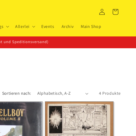
Warenkorb
Einloggen
gs
Allerlei
Events
Archiv
Main Shop
t und Speditionsversand)
Sortieren nach:
4 Produkte