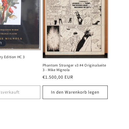
ft
ry Edition HC 3
Phantom Stranger v3 #4 Originalseite
3 - Mike Mignola
Normaler
€1.500,00 EUR
Preis
sverkauft
In den Warenkorb legen