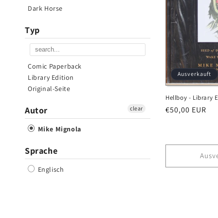
o
Dark Horse
r
Typ
i
Comic Paperback
Ausverkauft
Library Edition
e
Original-Seite
Hellboy - Library 
:
Autor
clear
Normaler
€50,00 EUR
Preis
Mike Mignola
Sprache
Ausv
Englisch