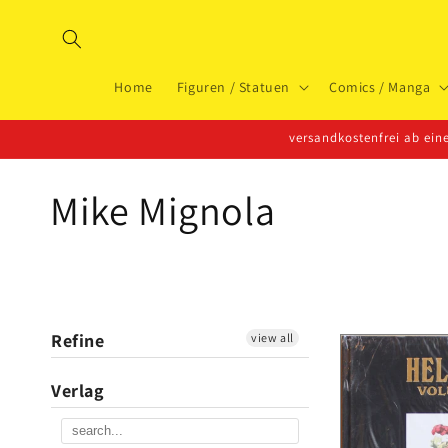
Direkt
zum
Inhalt
Home
Figuren / Statuen
Comics / Manga
versandkostenfrei ab ei
K
Mike Mignola
a
t
Refine
view all
e
Verlag
g