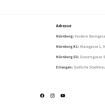
Adresse
Nürnberg:
Vordere Sterngass
Nürnberg K1:
Klaragasse 1, 
Nürnberg G5:
Grasersgasse 
Erlangen:
Südliche Stadtmau
Facebook
Instagram
YouTube