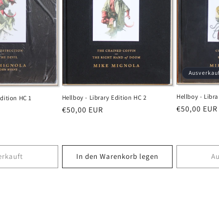
Ausverkau
Hellboy - Libra
Hellboy - Library Edition HC 2
Edition HC 1
Normaler
€50,00 EUR
Normaler
€50,00 EUR
Preis
Preis
erkauft
In den Warenkorb legen
Au